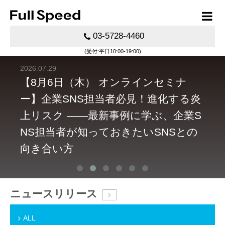
03-5728-4460
(受付:平日10:00-19:00)
2026.07.29
2026.
て事
【8月6日（木） オンラインセミナ
【7
ス
ー】企業SNS担当者必見！進化する炎
開催
O
上リスク ――最新事例に学ぶ、企業S
常識
NS担当者が知っておきたいSNSとの
ブ
向き合い方
ニュースリリース
ALL