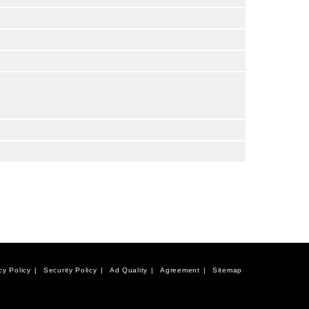
cy Policy
Security Policy
Ad Quality
Agreement
Sitemap