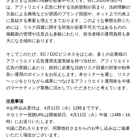
さまざまな法律の理解が必要不可欠です。特に2020年頃から
は、アフィリエイト広告に対する法的規制が高まり、法的理解の
欠如による摘発などが原因のブランド毀損や、ネット上での炎上
に直結する事案も増えてきております。このような事態を防ぐた
めには、リスク回避に関する対策が必要不可欠ではあるものの、
掲載面の管理や注意点も多岐にわたり、担当者様の運用負荷も多
大になる傾向にあります。
そこでこのたび、EC / D2Cビジネスをはじめ、多くの企業様の
アフィリエイト広告運用支援実績を持つ当社が、アフィリエイト
広告の実践にあたり、絶対に必要な法的リスク回避の対策や効率
良い運用のポイントをお伝えします。本セミナーを通じ、リスク
ヘッジをとりながら成果につなげるアフィリエイト運用術を今後
のマーケティング業務に活かしていただきたいと考えています。
注意事項
※お申込み受付は、4月11日（火）12時までです。
※セミナー視聴URLは開催前日、4月11日（火）午後（14時～16
時）にお送りいたします。
※誠に恐れ入りますが、同業他社さまからのお申し込みはご遠慮
いただく場合がございます。