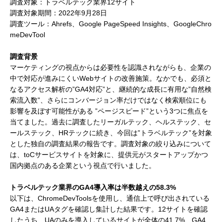
調査対象：トラベルテック業界12サイト
調査対象期間：2022年9月28日
調査ツール：Ahrefs、Google PageSpeed Insights、GoogleChro
meDevTool
調査背景
マーケティングの視点からは必要性を認識されながらも、企業の
中で対応が進みにくいWebサイトの改善施策。なかでも、必須と
なるアクセス解析の”GA4対応”と、継続的な成長に有用な”自然検
索流入数”、さらにコンバージョン率だけではなく検索順位にも
影響を及ぼす可能性がある ”ページスピード”という3つに焦点を
当てました。過去に調査したリーガルテック、ヘルステック、セ
ールステック、HRテックに続き、今回は”トラベルテック”を対象
とした独自の調査結果の報告です。調査対象の絞り込みについて
は、toCサービスサイトを対象に、提供元がスタートアップかつ
国内拠点のある企業という視点で行いました。
トラベルテック業界のGA4導入率は半数越えの58.3%
以下は、ChromeDevToolsを使用し、通信上で呼び出されている
GA4またはUAタグを確認し集計した結果です。12サイトを確認
したうち、UAのみを導入しているサイトが全体の41.7%、GA4