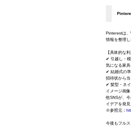
Pinte
Pinter
情報を整理し
【具体的な利
✔︎ 引越し
気になる家具
✔︎ 結婚式の
招待状から当
✔︎ 髪型・
イメージ画像
他SNSが、
イデアを発見
※参照元：
ht
今後もフルス