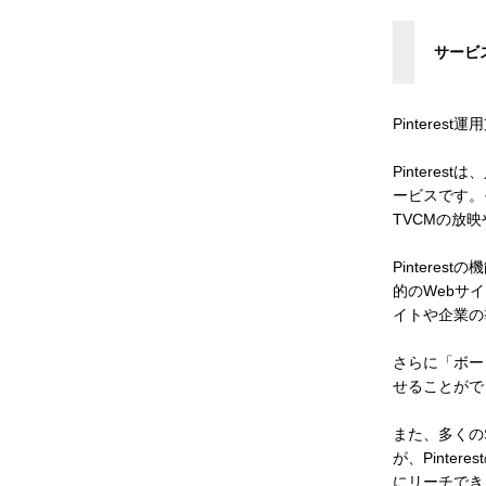
サービ
Pinteres
Pinter
ービスです。
TVCMの放
Pinter
的のWebサ
イトや企業の
さらに「ボー
せることがで
また、多くの
が、Pint
にリーチでき