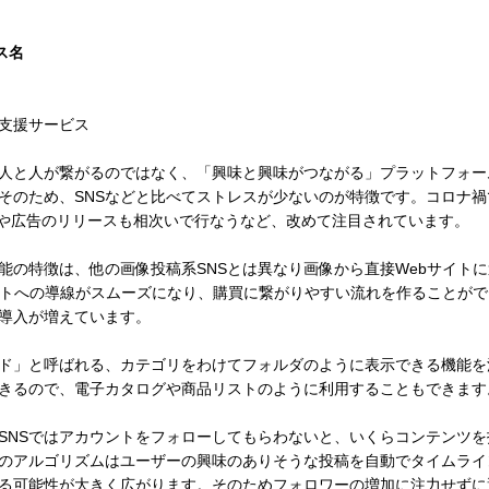
ス名
t運用支援サービス
estは、人と人が繋がるのではなく、「興味と興味がつながる」プラットフ
そのため、SNSなどと比べてストレスが少ないのが特徴です。コロナ
映や広告のリリースも相次いで行なうなど、改めて注目されています。
estの機能の特徴は、他の画像投稿系SNSとは異なり画像から直接Webサ
イトへの導線がスムーズになり、購買に繋がりやすい流れを作ることがで
導入が増えています。
ド」と呼ばれる、カテゴリをわけてフォルダのように表示できる機能を
きるので、電子カタログや商品リストのように利用することもできます
SNSではアカウントをフォローしてもらわないと、いくらコンテンツ
erestのアルゴリズムはユーザーの興味のありそうな投稿を自動でタイム
る可能性が大きく広がります。そのためフォロワーの増加に注力せずに