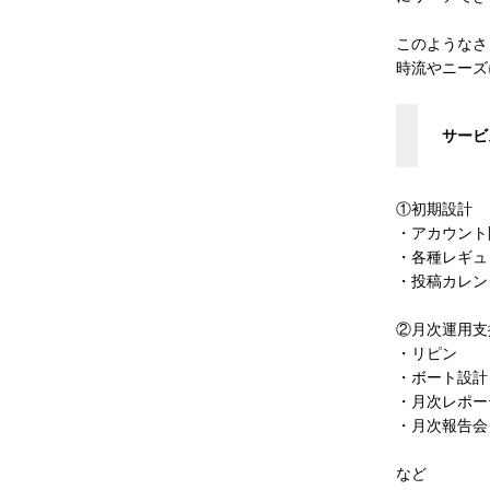
このようなさ
時流やニーズ
サービ
①初期設計
・アカウント
・各種レギュ
・投稿カレン
②月次運用支
・リピン
・ボート設計
・月次レポー
・月次報告会
など