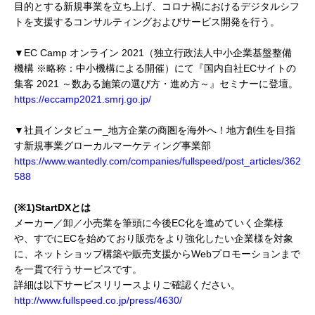
目的とする新規事業を立ち上げ、コロナ禍におけるデジタルシフ
トを支援するコンサルティングおよびサービス開発を行う。
▼EC Camp オンライン 2021（独立行政法人中小企業基盤整備
機構 ※略称：中小機構による開催）にて『国内自社ECサイトの
集客 2021 ～数ある施策の選び方・進め方～』セミナーに登壇。
https://eccamp2021.smrj.go.jp/
▼社員インタビュー_地方企業の商圏を海外へ！地方創生を目指
す新規事業グローカルマーケティング事業部
https://www.wantedly.com/companies/fullspeed/post_articles/362
588
(※1)StartDXとは
メーカー／卸／小売業を筆頭に今後EC化を進めていく企業様
や、すでにECを始めており販売をより強化したい企業様を対象
に、ネットショップ構築や販売支援からWebプロモーションまで
を一貫で行うサービスです。
詳細は以下サービスリリースよりご確認ください。
http://www.fullspeed.co.jp/press/4630/