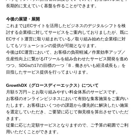
長期的に支えていく基盤を作ることができます。
今後の展望・展開
これまではECサイトを活用したビジネスのデジタルシフトを検
討する企業様に対してサービスをご案内しておりましたが、既に
ECサイト運営に取り組まれている／取り組み始めた企業様に対
してもソリューションの提供が可能となります。
今後はEC運営において、お客様の負荷軽減／作業効率アップ／
生産性向上に繋がるITツールを組み合わせたサービス開発を進め
つつ、SDGsの17の目標の一つ「8．働きがいも経済成長も」を
目指したサービス提供を行ってまいります。
GrowthDX（グロースディーエックス）について
月額５万円～とお取り組みやすい料金体系のサービスです。
お客様のオンラインビジネスにおいて有効な集客施策をご案内い
たします。お客様はいくつかの課題から優先的に解決したい施策
を選定していただき、ご要望に応じて御見積を算出させていただ
きます。
従量に応じた定額サービスとなりますので、ご予算の範囲でご利
用いただくことができます。