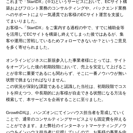
これまで「StartDX」(※1)というサービスにおいて、ECサイト構
築およびフロント業務のコンサルティングや、バックエンド業務
へのサポートにより一気通貫でお客様のECサイト運営を支援し
てまいりました。
お客様へ「StartDX」をご案内する過程の中で、すでに補助金等
を活用してECサイトを構築し終えてしまった後ではあるが、集
客や運用に苦戦しているためフォローできないか？というご意見
を多く寄せられました。
オンラインビジネスに新規参入した事業者様にとっては、サイト
をオープンした後の初期段階において、売上を安定して上げるこ
とが非常に重要であるにも関わらず、そこに一番ノウハウが無い
状態で挑まなければなりません。
この状況が深刻な課題であると認識した当社は、初期段階でコス
トを抑えつつ、中長期的にお客様が自走できる状態になる方法を
模索して、本サービスを企画することに至りました。
GrowthDXは、ハンズオンにてインハウス担当者を育成していく
ことで、通常のコンサルティングサービスよりも固定費を抑える
ことができます。また弊社のインターネットマーケティングノウ
ハウをインハウス担当者に伝授していくので、お客様の事業を中