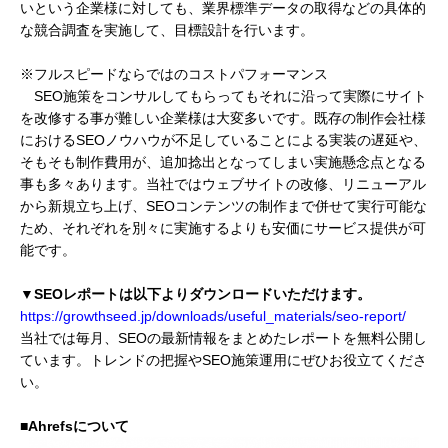
いという企業様に対しても、業界標準データの取得などの具体的
な競合調査を実施して、目標設計を行います。
※フルスピードならではのコストパフォーマンス
SEO施策をコンサルしてもらってもそれに沿って実際にサイト
を改修する事が難しい企業様は大変多いです。既存の制作会社様
におけるSEOノウハウが不足していることによる実装の遅延や、
そもそも制作費用が、追加捻出となってしまい実施懸念点となる
事も多々あります。当社ではウェブサイトの改修、リニューアル
から新規立ち上げ、SEOコンテンツの制作まで併せて実行可能な
ため、それぞれを別々に実施するよりも安価にサービス提供が可
能です。
▼SEOレポートは以下よりダウンロードいただけます。
https://growthseed.jp/downloads/useful_materials/seo-report/
当社では毎月、SEOの最新情報をまとめたレポートを無料公開し
ています。トレンドの把握やSEO施策運用にぜひお役立てくださ
い。
■Ahrefsについて