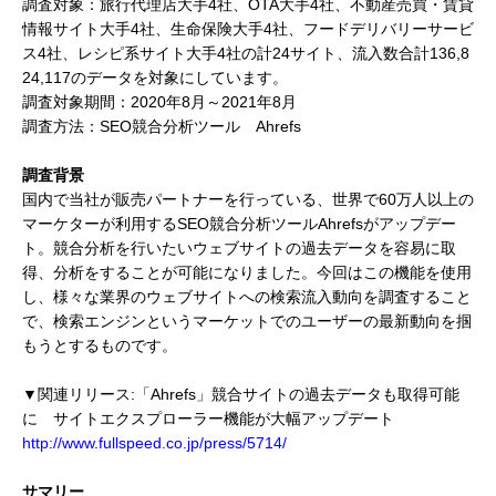
調査対象：旅行代理店大手4社、OTA大手4社、不動産売買・賃貸
情報サイト大手4社、生命保険大手4社、フードデリバリーサービ
ス4社、レシピ系サイト大手4社の計24サイト、流入数合計136,8
24,117のデータを対象にしています。
調査対象期間：2020年8月～2021年8月
調査方法：SEO競合分析ツール Ahrefs
調査背景
国内で当社が販売パートナーを行っている、世界で60万人以上の
マーケターが利用するSEO競合分析ツールAhrefsがアップデー
ト。競合分析を行いたいウェブサイトの過去データを容易に取
得、分析をすることが可能になりました。今回はこの機能を使用
し、様々な業界のウェブサイトへの検索流入動向を調査すること
で、検索エンジンというマーケットでのユーザーの最新動向を掴
もうとするものです。
▼関連リリース:「Ahrefs」競合サイトの過去データも取得可能
に サイトエクスプローラー機能が大幅アップデート
http://www.fullspeed.co.jp/press/5714/
サマリー