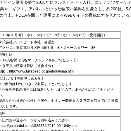
デザイン業界を経て2015年にフルスピードへ入社。コンテンツマーケ
B企業や、ギフト、アパレルといった幅広い業界を対象とし、約200社、5
の向上、PDCAを回した運用によるWebサイトの育成に力を入れている
2019年10月9日（水） 15時30分~17時30分（15時15分～受付開始）
株式会社フルスピード本社 会議室
アクセス：東京都渋谷区円山町3-6 E・スペースタワー 8F
最寄り駅
・JR渋谷駅（渋谷マークシティを抜けて徒歩 2 分）
・京王井の頭線神泉駅（徒歩 4 分）
地図：
http://www.fullspeed.co.jp/about/map.html
合計30名【事前申し込み制】
※ご参加は1社につき、2名様までといたします。
※応募者多数の場合には抽選といたしますので、あらかじめご了承くださ
い。
残念ながら抽選から外れた場合、セミナー開催日の 2 営業日前までにご連絡
いたします。
無料
下記のお申込みページからお申込みください
https://go.pardot.com/l/536372
/2019-09-10/6ycmdl