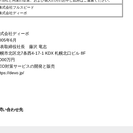
※当社と同業の企業、および個人の方のお申し込みはご遠慮ください。
株式会社フルスピード
株式会社ディーボ
式会社ディーボ
05年6月
表取締役社長 藤沢 竜志
市北区北7条西4-17-1 KDX 札幌北口ビル 8F
000万円
SEO対策サービスの開発と販売
tps://devo.jp/
問い合わせ先