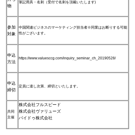
筆記用具・名刺（受付で名刺を頂戴いたします)
物
参加
中国関連ビジネスのマーケティング担当者※同業はお断りする可能
性がございます。
対象
申込
https://www.valuesccg.com/inquiry_seminar_ch_20190528/
方法
申込
定員に達し次第、締切といたします。
締切
株式会社フルスピード
株式会社ヴァリューズ
共同
主催
バイドゥ株式会社