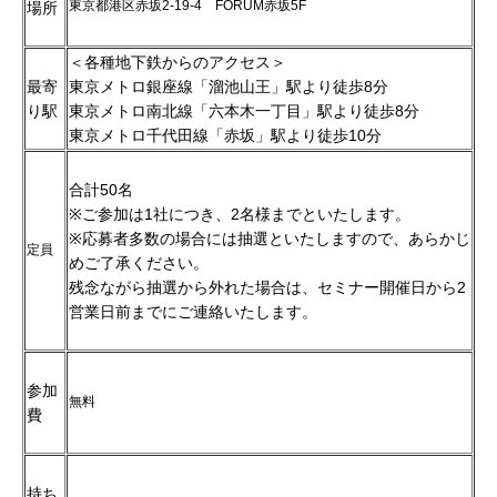
東京都港区赤坂2-19-4 FORUM赤坂5F
場所
＜各種地下鉄からのアクセス＞
最寄
東京メトロ銀座線「溜池山王」駅より徒歩8分
り駅
東京メトロ南北線「六本木一丁目」駅より徒歩8分
東京メトロ千代田線「赤坂」駅より徒歩10分
合計50名
※ご参加は1社につき、2名様までといたします。
※応募者多数の場合には抽選といたしますので、あらかじ
定員
めご了承ください。
残念ながら抽選から外れた場合は、セミナー開催日から2
営業日前までにご連絡いたします。
参加
無料
費
持ち