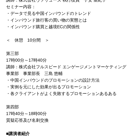
講師：株式会社ヴァリューズ 執行役員 子安 亜紀子
セミナー内容：
・データで見る中国インバウンドのトレンド
・インバウンド旅行客の買い物の実態とは
・インバウンド購買と越境ECの関係性
＜ 休憩 10分間 ＞
第三部
17時00分～17時40分
講師：株式会社フルスピード エンゲージメントマーケティング
事業部 事業部長 三島 悠輔
・中国インバウンドのプロモーションの設計方法
・実例を元にした効果が出るプロモーション
・各クライアントがよく失敗するプロモーションあるある
第四部
17時40分～18時00分
質疑応答及び名刺交換
■講演者紹介