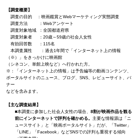
【調査概要】
調査の目的 ：映画鑑賞とWebマーケティング実態調査
調査方法 ：Webアンケート
調査対象地域 ：全国都道府県
調査対象者 ：20歳～59歳の社会人女性
有効回答数 ：115名
本調査属性 ：過去1年間で「インターネット上の情報
（※）」をきっかけに映画館
（シネコン、単館上映など）へ行かれた方。
※：「インターネット上の情報」は予告編等の動画コンテンツ、
ポータルサイトのニュース、ブログ、SNS、レビューサイト、バ
ナー
などを含みます。
【主な調査結果】
■本調査に参加した社会人女性の場合、
8
割が映画作品を観る
前にインターネットで評判を確かめる。
主要な情報源は「ニ
ュースサイト」と「映画ポータルサイト」だが、「Twitter」
「LINE」「Facebook」などSNSでの評判も重視する傾向