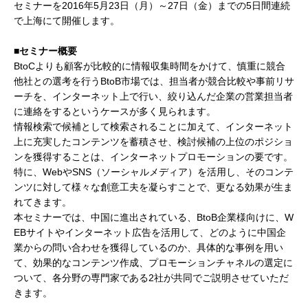
セミナーを2016年5月23日（月）～27日（金）までの5日間連続
で上海にて開催し
ま
す。
■セミナー概要
BtoCよりも顧客が比較的に情報収集時間をかけて、慎重に競合
他社との選考を行うBtoB市場では、担当者が競合比較や事前リサ
ーチを、インターネット上で行い、絞り込んだ企業の営業担当者
に連絡をするというケースが多く見られます。
情報検索で候補として検索されることに加えて、インターネット
上に充実したコンテンツを蓄積させ、検討候補の上位のポジショ
ンを獲得することは、インターネットプロモーションの要です。
特に、WebやSNS（ソーシャルメディア）を活用し、そのコンテ
ンツに対して様々な創意工夫を凝らすことで、更なる効果が生ま
れてきます。
本セミナーでは、中国に進出されている、BtoB企業様向けに、W
EBサイトやインターネット広告を活用して、どのように中国企
業からの問い合わせを獲得しているのか、具体的な事例を用い
て、効果的なコンテンツ作成、プロモーションチャネルの選定に
ついて、各分野の専門家である2社が共同でご説明させていただ
きます。