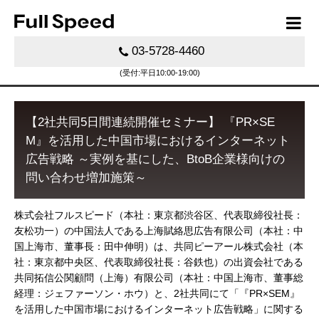
03-5728-4460
(受付:平日10:00-19:00)
【2社共同5日間連続開催セミナー】 『PR×SE
M』を活用した中国市場におけるインターネット
広告戦略 ～実例を基にした、BtoB企業様向けの
問い合わせ増加施策～
株式会社フルスピード（本社：東京都渋谷区、代表取締役社長：
友松功一）の中国法人である上海賦絡思広告有限公司（本社：中
国上海市、董事長：田中伸明）は、共同ピーアール株式会社（本
社：東京都中央区、代表取締役社長：谷鉄也）の出資会社である
共同拓信公関顧問（上海）有限公司（本社：中国上海市、董事総
経理：ジェファーソン・ホウ）と、2社共同にて「『PR×SEM』
を活用した中国市場におけるインターネット広告戦略」に関する