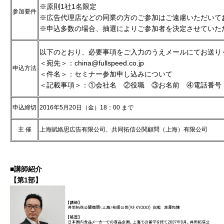
※原則1社1名限定
参加要件
※広告代理店などの同業の方のご参加はご遠慮いただいて
※申込多数の場合、抽選によりご参加者を決定させていた
以下のとおり、必要事項をご入力のうえメールにてお送り
＜宛先＞：
china@fullspeed.co.jp
申込方法
＜件名＞：セミナー参加申し込みについて
＜記載事項＞：①会社名 ②役職 ③お名前 ④電話番号 
申込締切
2016年5月20日（金）18：00 まで
主 催
上海賦絡思広告有限公司、共同拓信公関顧問（上海）有限公司
■講師紹介
【第
1
部】