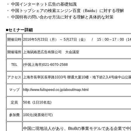
・ 中国インターネット広告の基礎知識
・ 中国トップシェアの検索エンジン百度（Baidu）に対する理解
・ 中国特有の問い合わせ方法に対する理解と具体的な対策
■セミナー詳細
開催日時
2016年5月23日（月） ～ 5月27日（金） / 15：00～17：00（1
開催場所
上海賦絡思広告有限公司 大会議室
TEL
(中国上海市)021-6070-2588
アクセス
上海市長寧区長寧路1033号 聯通大厦10楼・地下鉄2,3,4号線中山公
マップ
http://www.fullspeed.co.jp/about/map.html
定員
50名 (1日10名迄)
参加費
100元(発票発行可)
中国に現地法人があり、BtoBの事業モデルである企業で