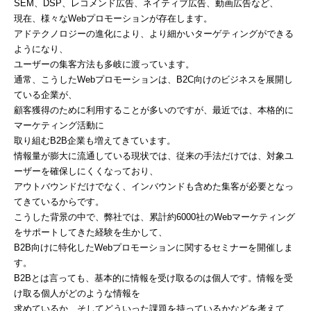
SEM、DSP、レコメンド広告、ネイティブ広告、動画広告など、
現在、様々なWebプロモーションが存在します。
アドテクノロジーの進化により、より細かいターゲティングができる
ようになり、
ユーザーの集客方法も多岐に渡っています。
通常、こうしたWebプロモーションは、B2C向けのビジネスを展開し
ている企業が、
顧客獲得のために利用することが多いのですが、最近では、本格的に
マーケティング活動に
取り組むB2B企業も増えてきています。
情報量が膨大に流通している現状では、従来の手法だけでは、対象ユ
ーザーを確保しにくくなっており、
アウトバウンドだけでなく、インバウンドも含めた集客が必要となっ
てきているからです。
こうした背景の中で、弊社では、累計約6000社のWebマーケティング
をサポートしてきた経験を生かして、
B2B向けに特化したWebプロモーションに関するセミナーを開催しま
す。
B2Bとは言っても、基本的に情報を受け取るのは個人です。情報を受
け取る個人がどのような情報を
求めているか、そしてどういった課題を持っているかなどを考えて、