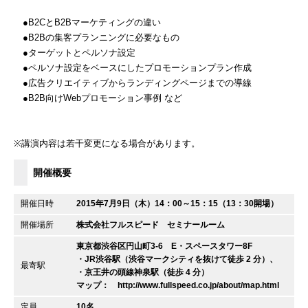
●B2CとB2Bマーケティングの違い
●B2Bの集客プランニングに必要なもの
●ターゲットとペルソナ設定
●ペルソナ設定をベースにしたプロモーションプラン作成
●広告クリエイティブからランディングページまでの導線
●B2B向けWebプロモーション事例 など
※講演内容は若干変更になる場合があります。
開催概要
開催日時
2015年7月9日（木）14：00～15：15（13：30開場）
開催場所
株式会社フルスピード セミナールーム
東京都渋谷区円山町3-6 E・スペースタワー8F
・JR渋谷駅（渋谷マークシティを抜けて徒歩 2 分）、
最寄駅
・京王井の頭線神泉駅（徒歩 4 分）
マップ：
http://www.fullspeed.co.jp/about/map.html
定員
10名